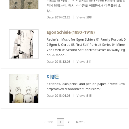
티브로 한 작품이다. 박완서는 한때 미8군 PX에서 일했던
적이 있었는데, 당시 박수근도 미8군에서 미군들의 초
상...
Date
2014.02.25
Views
598
Egon Schiele (1890~1918)
Rachel's - Music for Egon Schiele 01 Family Portrait 0
2 Egon & Gertie 03 First Self-Portrait Series 04 Mime
Van Osen 05 Second Self-portrait Series 06 Wally, Eg
on, & Mode...
Date
2013.12.08
Views
811
이경돈
4 friends, 2008 pencil and pen on paper, 27cm×19cm
http://www.tezodonlee.tumblr.com/
Date
2013.04.08
Views
515
‹ Prev
1
2
Next ›