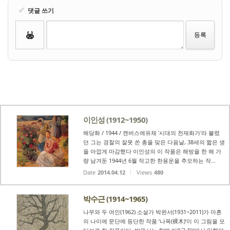
✔
댓글 쓰기
이인성 (1912~1950)
해당화 / 1944 / 캔버스에유채 '시대의 천재화가'라 불렸
던 그는 경찰의 잘못 쏜 총을 맞은 다음날, 38세의 짧은 생
을 아깝게 마감했다 이인성의 이 작품은 해방을 한 해 가
량 남겨둔 1944년 6월 작고한 한용운을 추모하는 작...
Date
2014.04.12
Views
480
박수근 (1914~1965)
나무와 두 여인(1962) 소설가 박완서(1931~2011)가 마흔
의 나이에 문단에 등단한 작품 ‘나목(裸木)’이 이 그림을 모