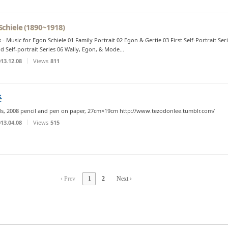
Schiele (1890~1918)
s - Music for Egon Schiele 01 Family Portrait 02 Egon & Gertie 03 First Self-Portrait S
d Self-portrait Series 06 Wally, Egon, & Mode...
13.12.08
Views
811
돈
ds, 2008 pencil and pen on paper, 27cm×19cm http://www.tezodonlee.tumblr.com/
13.04.08
Views
515
‹ Prev
1
2
Next ›