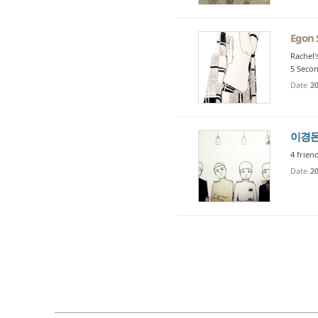
Egon 
Rachel'
5 Secon
Date
20
이경
4 frien
Date
20