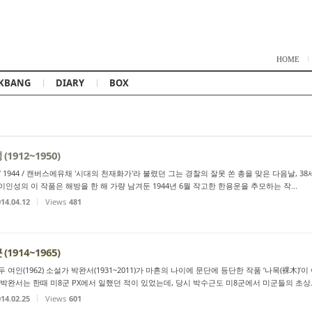
Skip to content
HOME
KBANG
DIARY
BOX
(1912~1950)
/ 1944 / 캔버스에유채 '시대의 천재화가'라 불렸던 그는 경찰의 잘못 쏜 총을 맞은 다음날, 3
이인성의 이 작품은 해방을 한 해 가량 남겨둔 1944년 6월 작고한 한용운을 추모하는 작...
14.04.12
Views
481
(1914~1965)
 여인(1962) 소설가 박완서(1931~2011)가 마흔의 나이에 문단에 등단한 작품 ‘나목(裸木)’
 박완서는 한때 미8군 PX에서 일했던 적이 있었는데, 당시 박수근도 미8군에서 미군들의 초상..
14.02.25
Views
601