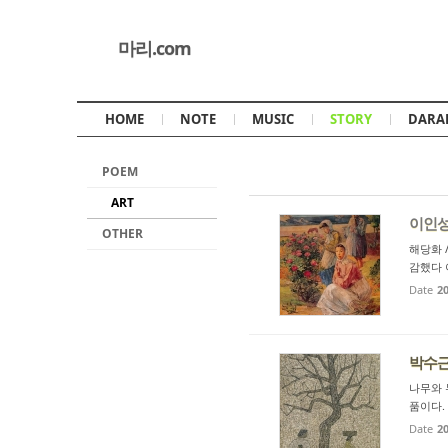
마리.com
HOME
NOTE
MUSIC
STORY
DARA
POEM
ART
이인성 
OTHER
해당화 
감했다 
Date
20
박수근 
나무와 두
품이다.
Date
20