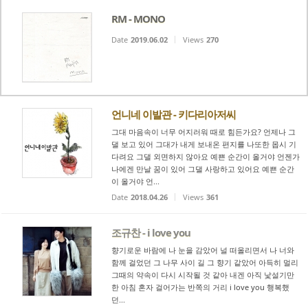
RM - MONO
Date
2019.06.02
Views
270
언니네 이발관 - 키다리아저씨
그대 마음속이 너무 어지러워 때로 힘든가요? 언제나 그
댈 보고 있어 그대가 내게 보내온 편지를 나또한 몹시 기
다려요 그댈 외면하지 않아요 예쁜 순간이 올거야 언젠가
나에겐 만날 꿈이 있어 그댈 사랑하고 있어요 예쁜 순간
이 올거야 언...
Date
2018.04.26
Views
361
조규찬 - i love you
향기로운 바람에 나 눈을 감았어 널 떠올리면서 나 너와
함께 걸었던 그 나무 사이 길 그 향기 같았어 아득히 멀리
그때의 약속이 다시 시작될 것 같아 내겐 아직 낯설기만
한 아침 혼자 걸어가는 반쪽의 거리 i love you 행복했
던...