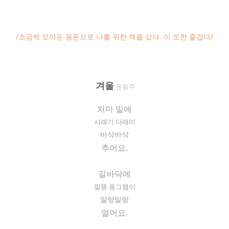
/조금씩 모아둔 용돈으로 나를 위한 책을 샀다. 이 또한 즐겁다/
겨울
윤동주
처마 밑에
시래기 다래미
바삭바삭
추어요.
길바닥에
말똥 동그램이
말랑말랑
얼어요
.