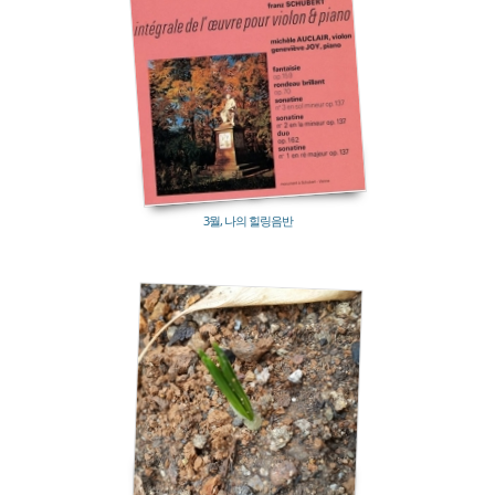
382
3월, 나의 힐링음반
411