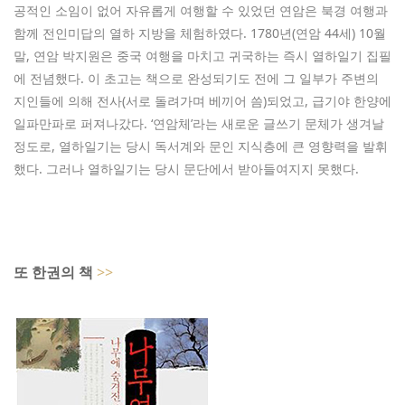
공적인 소임이 없어 자유롭게 여행할 수 있었던 연암은 북경 여행과
함께 전인미답의 열하 지방을 체험하였다. 1780년(연암 44세) 10월
말, 연암 박지원은 중국 여행을 마치고 귀국하는 즉시 열하일기 집필
에 전념했다. 이 초고는 책으로 완성되기도 전에 그 일부가 주변의
지인들에 의해 전사(서로 돌려가며 베끼어 씀)되었고, 급기야 한양에
일파만파로 퍼져나갔다. ‘연암체’라는 새로운 글쓰기 문체가 생겨날
정도로, 열하일기는 당시 독서계와 문인 지식층에 큰 영향력을 발휘
했다. 그러나 열하일기는 당시 문단에서 받아들여지지 못했다.
또 한권의 책
>>