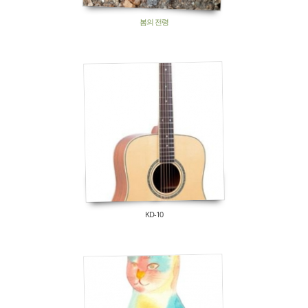
봄의 전령
475
KD-10
530