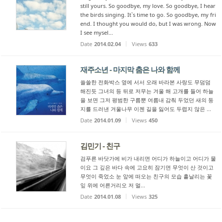
still yours. So goodbye, my love. So goodbye, I hear
the birds singing. It`s time to go. So goodbye, my fri
end. I thought you would do, but I was wrong. Now
I see mysel...
Date
2014.02.04
Views
633
재주소년 - 마지막 춤은 나와 함께
쓸쓸한 전화박스 옆에 서서 오래 바라본 사랑도 무덤덤
해진듯 그녀의 등 뒤로 저무는 겨울 해 고개를 들어 하늘
을 보면 그저 평범한 구름뿐 여름내 감춰 두었던 새의 둥
지를 드러낸 겨울나무 이젠 길을 잃어도 두렵지 않은 ...
Date
2014.01.09
Views
450
김민기 - 친구
검푸른 바닷가에 비가 내리면 어디가 하늘이고 어디가 물
이요 그 깊은 바다 속에 고요히 잠기면 무엇이 산 것이고
무엇이 죽었소 눈 앞에 떠오는 친구의 모습 흩날리는 꽃
잎 위에 어른거리오 저 멀...
Date
2014.01.08
Views
325