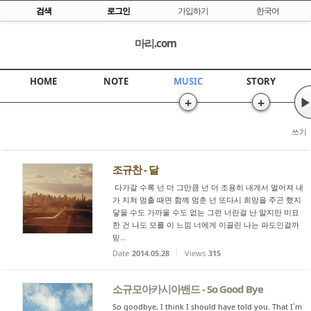
Skip to content
검색
로그인
가입하기
한국어
마리.com
HOME
NOTE
MUSIC
STORY
+
+
▶
쓰기
조규찬 - 달
다가갈 수록 넌 더 그만큼 넌 더 조용히 내게서 멀어져 내
가 지쳐 멈출 때면 함께 멈춘 넌 또다시 희망을 주곤 했지
닿을 수도 가까울 수도 없는 그런 너란걸 난 알지만 미묘
한 건 나도 모를 이 느낌 너에게 이끌린 나는 파도인걸까
믿...
Date
2014.05.28
Views
315
소규모아카시아밴드 - So Good Bye
So goodbye, I think I should have told you. That I`m